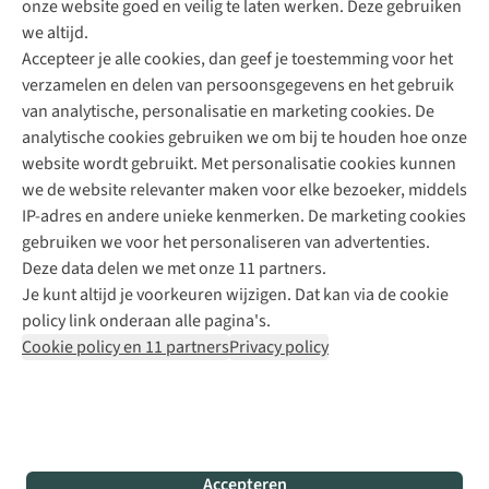
onze website goed en veilig te laten werken. Deze gebruiken
Direct advies van een Buitenexpert
we altijd.
Accepteer je alle cookies, dan geef je toestemming voor het
+31 (0)85 888 50 88
verzamelen en delen van persoonsgegevens en het gebruik
+31 6 12 28 49 80
van analytische, personalisatie en marketing cookies. De
analytische cookies gebruiken we om bij te houden hoe onze
Contactformulier
website wordt gebruikt. Met personalisatie cookies kunnen
we de website relevanter maken voor elke bezoeker, middels
IP-adres en andere unieke kenmerken. De marketing cookies
Algeme
gebruiken we voor het personaliseren van advertenties.
voorwa
Deze data delen we met onze 11 partners.
|
Je kunt altijd je voorkeuren wijzigen. Dat kan via de cookie
Priva
policy link onderaan alle pagina's.
polic
Cookie policy en 11 partners
Privacy policy
|
Cook
polic
|
© 202
Accepteren
Bever