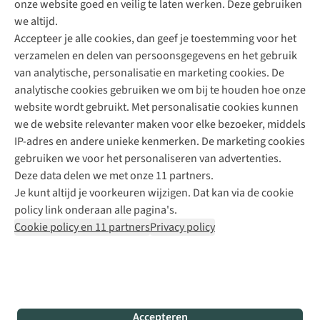
onze website goed en veilig te laten werken. Deze gebruiken
Direct advies van een Buitenexpert
we altijd.
Accepteer je alle cookies, dan geef je toestemming voor het
+31 (0)85 888 50 88
verzamelen en delen van persoonsgegevens en het gebruik
+31 6 12 28 49 80
van analytische, personalisatie en marketing cookies. De
analytische cookies gebruiken we om bij te houden hoe onze
Contactformulier
website wordt gebruikt. Met personalisatie cookies kunnen
we de website relevanter maken voor elke bezoeker, middels
IP-adres en andere unieke kenmerken. De marketing cookies
Algeme
gebruiken we voor het personaliseren van advertenties.
voorwa
Deze data delen we met onze 11 partners.
|
Je kunt altijd je voorkeuren wijzigen. Dat kan via de cookie
Priva
policy link onderaan alle pagina's.
polic
Cookie policy en 11 partners
Privacy policy
|
Cook
polic
|
© 202
Accepteren
Bever