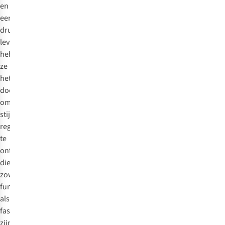
en
een
druk
leven,
hebben
ze
het
doel
om
stijlvolle
regenjassen
te
ontwerpen
die
zowel
functioneel
als
fashionable
zijn.