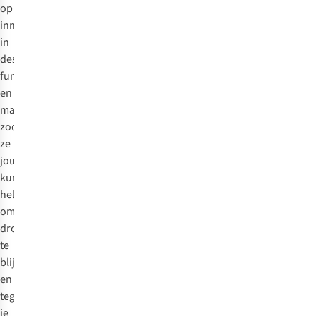
op
innovatie
in
design,
functionaliteit
en
materiaal,
zodat
ze
jou
kunnen
helpen
om
droog
te
blijven
en
tegelijkertijd
je