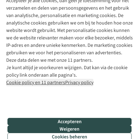
Accepteer je alle cookies, dan geef je toestemming voor het
+31 (0)85 888 50 88
verzamelen en delen van persoonsgegevens en het gebruik
+31 6 12 28 49 80
van analytische, personalisatie en marketing cookies. De
analytische cookies gebruiken we om bij te houden hoe onze
Contactformulier
website wordt gebruikt. Met personalisatie cookies kunnen
we de website relevanter maken voor elke bezoeker, middels
IP-adres en andere unieke kenmerken. De marketing cookies
Algeme
gebruiken we voor het personaliseren van advertenties.
voorwa
Deze data delen we met onze 11 partners.
|
Je kunt altijd je voorkeuren wijzigen. Dat kan via de cookie
Priva
policy link onderaan alle pagina's.
polic
Cookie policy en 11 partners
Privacy policy
|
Cook
polic
|
© 202
Accepteren
Bever
Weigeren
B.V. Al
Cookies beheren
rights