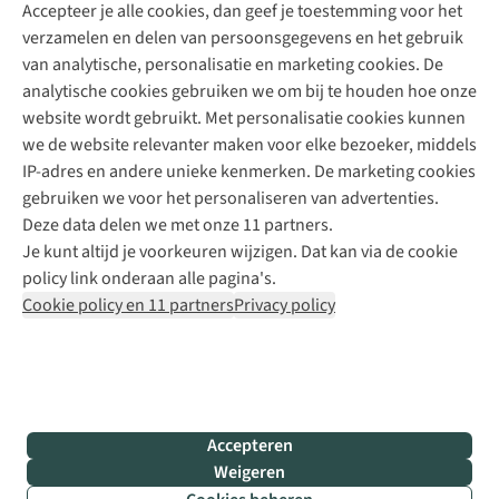
Accepteer je alle cookies, dan geef je toestemming voor het
+31 (0)85 888 50 88
verzamelen en delen van persoonsgegevens en het gebruik
+31 6 12 28 49 80
van analytische, personalisatie en marketing cookies. De
analytische cookies gebruiken we om bij te houden hoe onze
Contactformulier
website wordt gebruikt. Met personalisatie cookies kunnen
we de website relevanter maken voor elke bezoeker, middels
IP-adres en andere unieke kenmerken. De marketing cookies
Algeme
gebruiken we voor het personaliseren van advertenties.
voorwa
Deze data delen we met onze 11 partners.
|
Je kunt altijd je voorkeuren wijzigen. Dat kan via de cookie
Priva
policy link onderaan alle pagina's.
polic
Cookie policy en 11 partners
Privacy policy
|
Cook
polic
|
© 202
Accepteren
Bever
Weigeren
B.V. Al