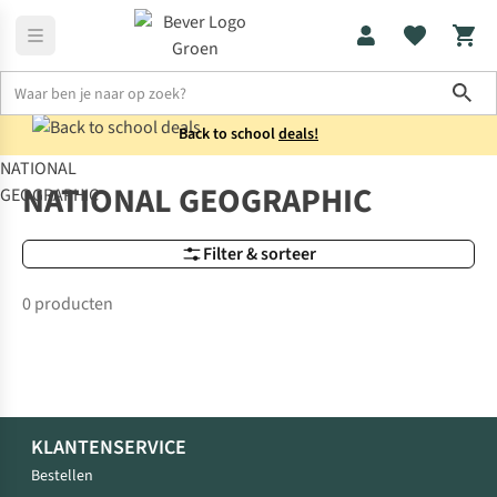
Sho
Back to school
deals!
NATIONAL
Merken
NATIONAL GEOGRAPHIC
NATIONAL GEOGRAPHIC
GEOGRAPHIC
Filter & sorteer
0 producten
KLANTENSERVICE
Bestellen