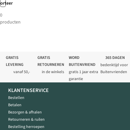
sorteer
0
producten
GRATIS
GRATIS
WORD
365 DAGEN
LEVERING
RETOURNEREN
BUITENVRIEND
bedenktijd voor
vanaf 50,-
in de winkels
gratis 1 jaar extra
Buitenvrienden
garantie
KLANTENSERVICE
Bestellen
Betalen
Bezorgen & afhalen
Retourneren & ruilen
Bestelling herroepen