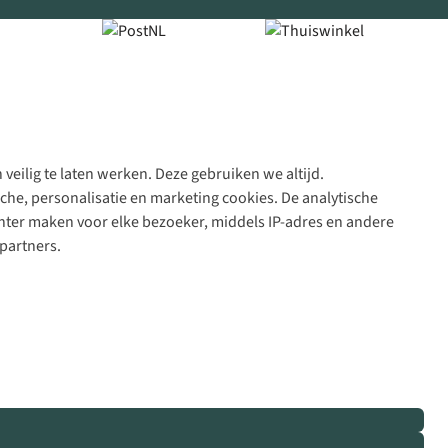
veilig te laten werken. Deze gebruiken we altijd.
Algeme
che, personalisatie en marketing cookies. De analytische
voorwa
nter maken voor elke bezoeker, middels IP-adres en andere
|
partners.
Priva
polic
|
Cook
polic
|
© 202
Bever
B.V. Al