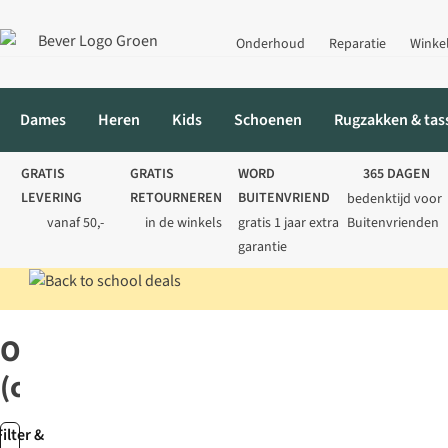
Onderhoud
Reparatie
Winke
Dames
Heren
Kids
Schoenen
Rugzakken & tas
GRATIS
GRATIS
WORD
365 DAGEN
LEVERING
RETOURNEREN
BUITENVRIEND
bedenktijd voor
vanaf 50,-
in de winkels
gratis 1 jaar extra
Buitenvrienden
garantie
Home
Merken
Outdoor (craenen)
Outdoor
(craenen)
Filter &