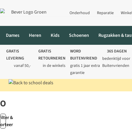
Onderhoud
Reparatie
Winke
Dames
Heren
Kids
Schoenen
Rugzakken & tas
GRATIS
GRATIS
WORD
365 DAGEN
LEVERING
RETOURNEREN
BUITENVRIEND
bedenktijd voor
vanaf 50,-
in de winkels
gratis 1 jaar extra
Buitenvrienden
garantie
Home
Merken
Outdoor Play
Outdoor
Filter &
sorteer