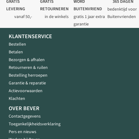
GRATIS
GRATIS
WORD
365 DAGEN
LEVERING
RETOURNEREN
BUITENVRIEND
bedenktijd voor
vanaf 50,-
in de winkels
gratis 1 jaar extra
Buitenvrienden
garantie
KLANTENSERVICE
Bestellen
Betalen
Bezorgen & afhalen
Retourneren & ruilen
Bestelling herroepen
Garantie & reparatie
Actievoorwaarden
Klachten
OVER BEVER
Contactgegevens
Toegankelijkheidsverklaring
Pers en nieuws