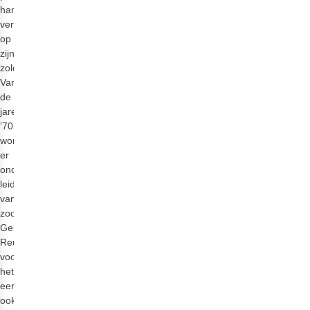
handschoenen
vervaardigde
op
zijn
zolderkamer.
Vanaf
de
jaren
’70
worden
er
onder
leiding
van
zoon
Gebhard
Reusch
voor
het
eerst
ook