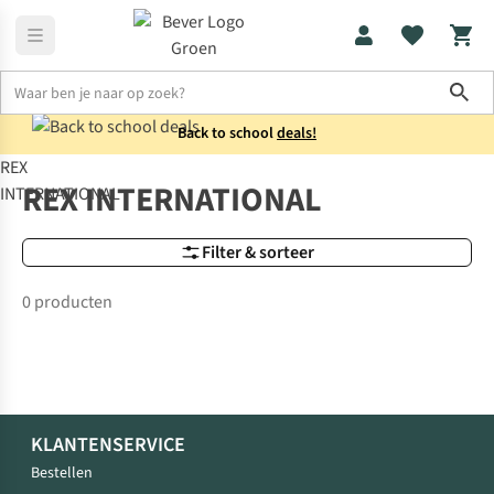
Sho
Back to school
deals!
REX
Merken
REX INTERNATIONAL
REX INTERNATIONAL
INTERNATIONAL
Filter & sorteer
0 producten
KLANTENSERVICE
Bestellen