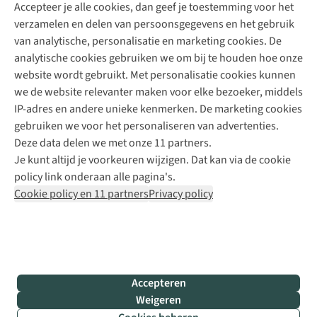
Accepteer je alle cookies, dan geef je toestemming voor het
+31 (0)85 888 50 88
verzamelen en delen van persoonsgegevens en het gebruik
+31 6 12 28 49 80
van analytische, personalisatie en marketing cookies. De
analytische cookies gebruiken we om bij te houden hoe onze
Contactformulier
website wordt gebruikt. Met personalisatie cookies kunnen
we de website relevanter maken voor elke bezoeker, middels
IP-adres en andere unieke kenmerken. De marketing cookies
Algeme
gebruiken we voor het personaliseren van advertenties.
voorwa
Deze data delen we met onze 11 partners.
|
Je kunt altijd je voorkeuren wijzigen. Dat kan via de cookie
Priva
policy link onderaan alle pagina's.
polic
Cookie policy en 11 partners
Privacy policy
|
Cook
polic
|
© 202
Accepteren
Bever
Weigeren
B.V. Al