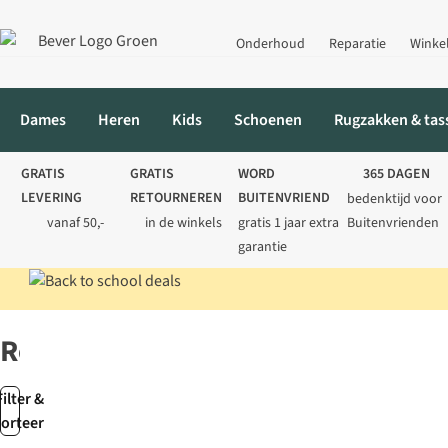
Onderhoud
Reparatie
Winke
Dames
Heren
Kids
Schoenen
Rugzakken & tas
GRATIS
GRATIS
WORD
365 DAGEN
LEVERING
RETOURNEREN
BUITENVRIEND
bedenktijd voor
vanaf 50,-
in de winkels
gratis 1 jaar extra
Buitenvrienden
garantie
Home
Merken
Rossignol
Rossignol
Filter &
sorteer