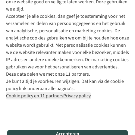
onze website goed en veilig te laten werken. Deze gebruiken
Direct advies van een Buitenexpert
we altijd.
Accepteer je alle cookies, dan geef je toestemming voor het
+31 (0)85 888 50 88
verzamelen en delen van persoonsgegevens en het gebruik
+31 6 12 28 49 80
van analytische, personalisatie en marketing cookies. De
analytische cookies gebruiken we om bij te houden hoe onze
Contactformulier
website wordt gebruikt. Met personalisatie cookies kunnen
we de website relevanter maken voor elke bezoeker, middels
IP-adres en andere unieke kenmerken. De marketing cookies
Algeme
gebruiken we voor het personaliseren van advertenties.
voorwa
Deze data delen we met onze 11 partners.
|
Je kunt altijd je voorkeuren wijzigen. Dat kan via de cookie
Priva
policy link onderaan alle pagina's.
polic
Cookie policy en 11 partners
Privacy policy
|
Cook
polic
|
© 202
Accepteren
Bever