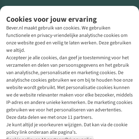
Volg ons voor meer Buiten
Cookies voor jouw ervaring
Bever.nl maakt gebruik van cookies. We gebruiken
functionele en privacy-vriendelijke analytische cookies om
onze website goed en veilig te laten werken. Deze gebruiken
Direct advies van een Buitenexpert
we altijd.
Accepteer je alle cookies, dan geef je toestemming voor het
+31 (0)85 888 50 88
verzamelen en delen van persoonsgegevens en het gebruik
+31 6 12 28 49 80
van analytische, personalisatie en marketing cookies. De
analytische cookies gebruiken we om bij te houden hoe onze
Contactformulier
website wordt gebruikt. Met personalisatie cookies kunnen
we de website relevanter maken voor elke bezoeker, middels
IP-adres en andere unieke kenmerken. De marketing cookies
Algeme
gebruiken we voor het personaliseren van advertenties.
voorwa
Deze data delen we met onze 11 partners.
|
Je kunt altijd je voorkeuren wijzigen. Dat kan via de cookie
Priva
policy link onderaan alle pagina's.
polic