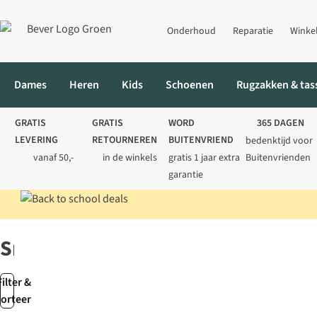
Onderhoud
Reparatie
Winke
Dames
Heren
Kids
Schoenen
Rugzakken & tas
GRATIS
GRATIS
WORD
365 DAGEN
LEVERING
RETOURNEREN
BUITENVRIEND
bedenktijd voor
vanaf 50,-
in de winkels
gratis 1 jaar extra
Buitenvrienden
garantie
Home
Merken
Smartwares
Smartwares
Filter &
sorteer