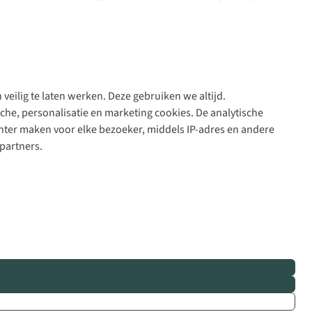
veilig te laten werken. Deze gebruiken we altijd.
Algeme
che, personalisatie en marketing cookies. De analytische
voorwa
nter maken voor elke bezoeker, middels IP-adres en andere
|
partners.
Priva
polic
|
Cook
polic
|
© 202
Bever
B.V. Al
rights