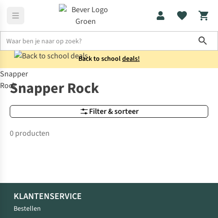
Sho
Back to school
deals!
Snapper
Merken
Snapper Rock
Snapper Rock
Rock
Filter & sorteer
0 producten
KLANTENSERVICE
Bestellen