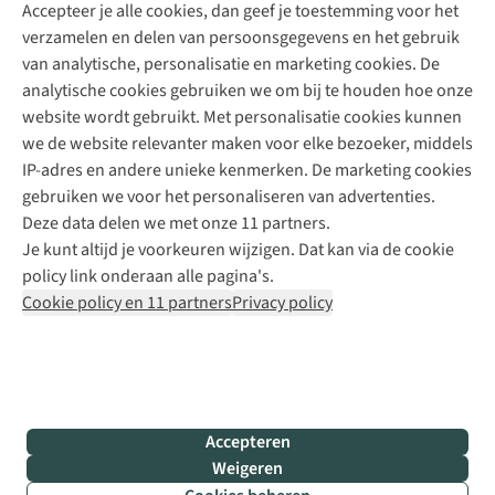
Accepteer je alle cookies, dan geef je toestemming voor het
+31 (0)85 888 50 88
verzamelen en delen van persoonsgegevens en het gebruik
+31 6 12 28 49 80
van analytische, personalisatie en marketing cookies. De
analytische cookies gebruiken we om bij te houden hoe onze
Contactformulier
website wordt gebruikt. Met personalisatie cookies kunnen
we de website relevanter maken voor elke bezoeker, middels
IP-adres en andere unieke kenmerken. De marketing cookies
Algeme
gebruiken we voor het personaliseren van advertenties.
voorwa
Deze data delen we met onze 11 partners.
|
Je kunt altijd je voorkeuren wijzigen. Dat kan via de cookie
Priva
policy link onderaan alle pagina's.
polic
Cookie policy en 11 partners
Privacy policy
|
Cook
polic
|
© 202
Accepteren
Bever
Weigeren
B.V. Al