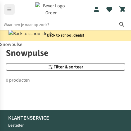
Sho
Back to school
deals!
Snowpulse
Merken
Snowpulse
Snowpulse
Filter & sorteer
0 producten
KLANTENSERVICE
Bestellen