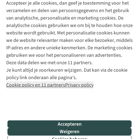
Accepteer je alle cookies, dan geef je toestemming voor het
+31 (0)85 888 50 88
verzamelen en delen van persoonsgegevens en het gebruik
+31 6 12 28 49 80
van analytische, personalisatie en marketing cookies. De
analytische cookies gebruiken we om bij te houden hoe onze
Contactformulier
website wordt gebruikt. Met personalisatie cookies kunnen
we de website relevanter maken voor elke bezoeker, middels
IP-adres en andere unieke kenmerken. De marketing cookies
Algeme
gebruiken we voor het personaliseren van advertenties.
voorwa
Deze data delen we met onze 11 partners.
|
Je kunt altijd je voorkeuren wijzigen. Dat kan via de cookie
Priva
policy link onderaan alle pagina's.
polic
Cookie policy en 11 partners
Privacy policy
|
Cook
polic
|
© 202
Accepteren
Bever
Weigeren
B.V. Al