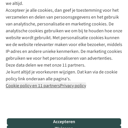
we altijd.
Accepteer je alle cookies, dan geef je toestemming voor het
+31 (0)85 888 50 88
verzamelen en delen van persoonsgegevens en het gebruik
+31 6 12 28 49 80
van analytische, personalisatie en marketing cookies. De
analytische cookies gebruiken we om bij te houden hoe onze
Contactformulier
website wordt gebruikt. Met personalisatie cookies kunnen
we de website relevanter maken voor elke bezoeker, middels
IP-adres en andere unieke kenmerken. De marketing cookies
Algeme
gebruiken we voor het personaliseren van advertenties.
voorwa
Deze data delen we met onze 11 partners.
|
Je kunt altijd je voorkeuren wijzigen. Dat kan via de cookie
Priva
policy link onderaan alle pagina's.
polic
Cookie policy en 11 partners
Privacy policy
|
Cook
polic
|
© 202
Accepteren
Bever