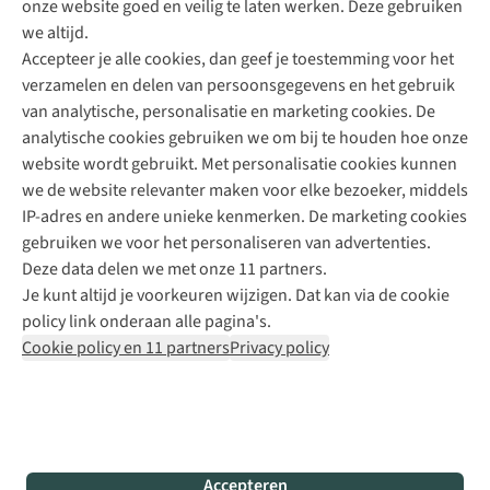
onze website goed en veilig te laten werken. Deze gebruiken
Direct advies van een Buitenexpert
we altijd.
Accepteer je alle cookies, dan geef je toestemming voor het
+31 (0)85 888 50 88
verzamelen en delen van persoonsgegevens en het gebruik
+31 6 12 28 49 80
van analytische, personalisatie en marketing cookies. De
analytische cookies gebruiken we om bij te houden hoe onze
Contactformulier
website wordt gebruikt. Met personalisatie cookies kunnen
we de website relevanter maken voor elke bezoeker, middels
IP-adres en andere unieke kenmerken. De marketing cookies
Algeme
gebruiken we voor het personaliseren van advertenties.
voorwa
Deze data delen we met onze 11 partners.
|
Je kunt altijd je voorkeuren wijzigen. Dat kan via de cookie
Priva
policy link onderaan alle pagina's.
polic
Cookie policy en 11 partners
Privacy policy
|
Cook
polic
|
© 202
Accepteren
Bever