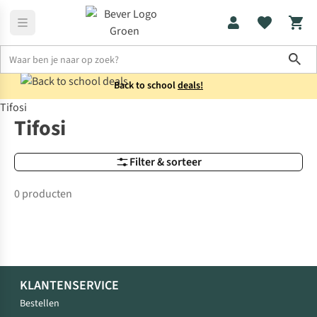
Sho
Back to school
deals!
Tifosi
Merken
Tifosi
Tifosi
Filter & sorteer
0 producten
KLANTENSERVICE
Bestellen