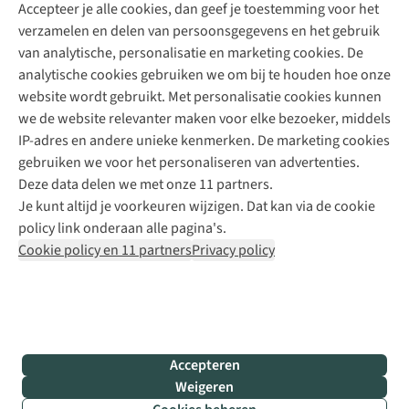
Accepteer je alle cookies, dan geef je toestemming voor het
+31 (0)85 888 50 88
verzamelen en delen van persoonsgegevens en het gebruik
+31 6 12 28 49 80
van analytische, personalisatie en marketing cookies. De
analytische cookies gebruiken we om bij te houden hoe onze
Contactformulier
website wordt gebruikt. Met personalisatie cookies kunnen
we de website relevanter maken voor elke bezoeker, middels
IP-adres en andere unieke kenmerken. De marketing cookies
Algeme
gebruiken we voor het personaliseren van advertenties.
voorwa
Deze data delen we met onze 11 partners.
|
Je kunt altijd je voorkeuren wijzigen. Dat kan via de cookie
Priva
policy link onderaan alle pagina's.
polic
Cookie policy en 11 partners
Privacy policy
|
Cook
polic
|
© 202
Accepteren
Bever
Weigeren
B.V. Al