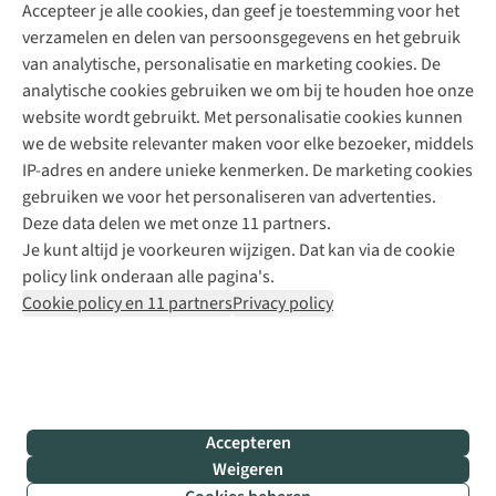
Accepteer je alle cookies, dan geef je toestemming voor het
+31 (0)85 888 50 88
verzamelen en delen van persoonsgegevens en het gebruik
+31 6 12 28 49 80
van analytische, personalisatie en marketing cookies. De
analytische cookies gebruiken we om bij te houden hoe onze
Contactformulier
website wordt gebruikt. Met personalisatie cookies kunnen
we de website relevanter maken voor elke bezoeker, middels
IP-adres en andere unieke kenmerken. De marketing cookies
Algeme
gebruiken we voor het personaliseren van advertenties.
voorwa
Deze data delen we met onze 11 partners.
|
Je kunt altijd je voorkeuren wijzigen. Dat kan via de cookie
Priva
policy link onderaan alle pagina's.
polic
Cookie policy en 11 partners
Privacy policy
|
Cook
polic
|
© 202
Accepteren
Bever
Weigeren
B.V. Al