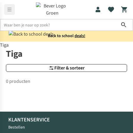
Sho
Back to school
deals!
Tiga
Merken
Tiga
Tiga
Filter & sorteer
0 producten
KLANTENSERVICE
Bestellen