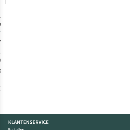
Vergelijk
Vergelijk
-25%
Sale
TOAKS
Koozie
Pot 650 & 750
3
€7,46
€9,95
1
kleur
beschikbaar
%
Vergelijk
KLANTENSERVICE
Bestellen