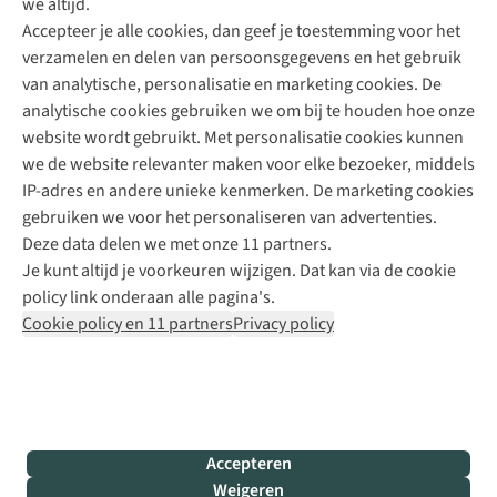
we altijd.
Accepteer je alle cookies, dan geef je toestemming voor het
+31 (0)85 888 50 88
verzamelen en delen van persoonsgegevens en het gebruik
+31 6 12 28 49 80
van analytische, personalisatie en marketing cookies. De
analytische cookies gebruiken we om bij te houden hoe onze
Contactformulier
website wordt gebruikt. Met personalisatie cookies kunnen
we de website relevanter maken voor elke bezoeker, middels
IP-adres en andere unieke kenmerken. De marketing cookies
Algeme
gebruiken we voor het personaliseren van advertenties.
voorwa
Deze data delen we met onze 11 partners.
|
Je kunt altijd je voorkeuren wijzigen. Dat kan via de cookie
Priva
policy link onderaan alle pagina's.
polic
Cookie policy en 11 partners
Privacy policy
|
Cook
polic
|
© 202
Accepteren
Bever
Weigeren
B.V. Al