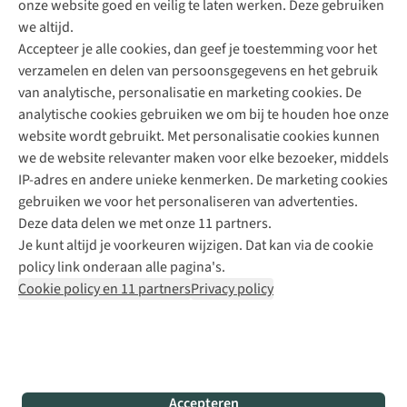
onze website goed en veilig te laten werken. Deze gebruiken
Direct advies van een Buitenexpert
we altijd.
Accepteer je alle cookies, dan geef je toestemming voor het
+31 (0)85 888 50 88
verzamelen en delen van persoonsgegevens en het gebruik
+31 6 12 28 49 80
van analytische, personalisatie en marketing cookies. De
analytische cookies gebruiken we om bij te houden hoe onze
Contactformulier
website wordt gebruikt. Met personalisatie cookies kunnen
we de website relevanter maken voor elke bezoeker, middels
IP-adres en andere unieke kenmerken. De marketing cookies
Algeme
gebruiken we voor het personaliseren van advertenties.
voorwa
Deze data delen we met onze 11 partners.
|
Je kunt altijd je voorkeuren wijzigen. Dat kan via de cookie
Priva
policy link onderaan alle pagina's.
polic
Cookie policy en 11 partners
Privacy policy
|
Cook
polic
|
© 202
Accepteren
Bever