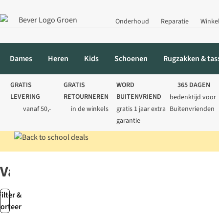
Onderhoud
Reparatie
Winke
Dames
Heren
Kids
Schoenen
Rugzakken & tas
GRATIS
GRATIS
WORD
365 DAGEN
LEVERING
RETOURNEREN
BUITENVRIEND
bedenktijd voor
vanaf 50,-
in de winkels
gratis 1 jaar extra
Buitenvrienden
garantie
Home
Merken
Vango
Vango
Filter &
sorteer