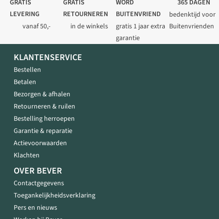
GRATIS
GRATIS
WORD
365 DAGEN
LEVERING
RETOURNEREN
BUITENVRIEND
bedenktijd voor
vanaf 50,-
in de winkels
gratis 1 jaar extra
Buitenvrienden
garantie
KLANTENSERVICE
Bestellen
Betalen
Bezorgen & afhalen
Retourneren & ruilen
Bestelling herroepen
Garantie & reparatie
Actievoorwaarden
Klachten
OVER BEVER
Contactgegevens
Toegankelijkheidsverklaring
Pers en nieuws