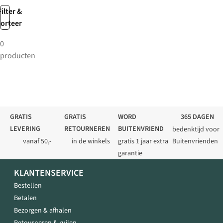
Filter &
sorteer
0
producten
GRATIS
GRATIS
WORD
365 DAGEN
LEVERING
RETOURNEREN
BUITENVRIEND
bedenktijd voor
vanaf 50,-
in de winkels
gratis 1 jaar extra
Buitenvrienden
garantie
KLANTENSERVICE
Bestellen
Betalen
Bezorgen & afhalen