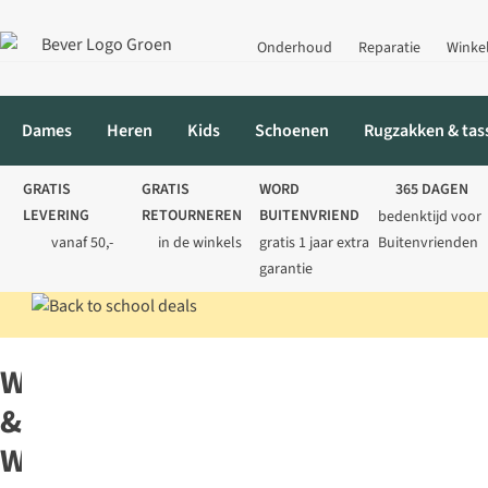
Onderhoud
Reparatie
Winke
Dames
Heren
Kids
Schoenen
Rugzakken & tas
GRATIS
GRATIS
WORD
365 DAGEN
LEVERING
RETOURNEREN
BUITENVRIEND
bedenktijd voor
vanaf 50,-
in de winkels
gratis 1 jaar extra
Buitenvrienden
garantie
Home
Merken
Wild & Wolf
Wild
&
Wolf