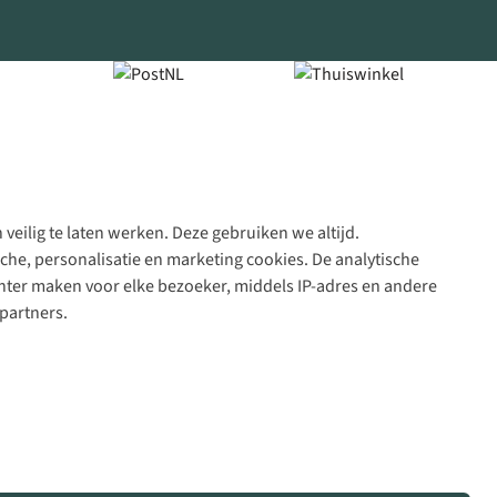
veilig te laten werken. Deze gebruiken we altijd.
Algeme
che, personalisatie en marketing cookies. De analytische
voorwa
nter maken voor elke bezoeker, middels IP-adres en andere
|
partners.
Priva
polic
|
Cook
polic
|
© 202