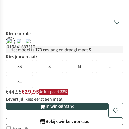
Kleur
:
purple
%
%
%
Het model is
173 cm
lang en draagt maat
S
.
Kies jouw maat:
XS
S
M
L
XL
€44,95
€29,95
Je bespaart 33%
Levertijd:
kies eerst een maat
In winkelmand
Bekijk winkelvoorraad
Vergelijk