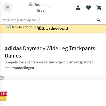
Sho
Back to school
deals!
Broeken
Wandelbroeken
adidas
Dayready Wide Leg Trackpants
Dames
Soepele trackpants voor reizen, vrije tijd en ontspannen
stadswandelingen.
-33%
Deal