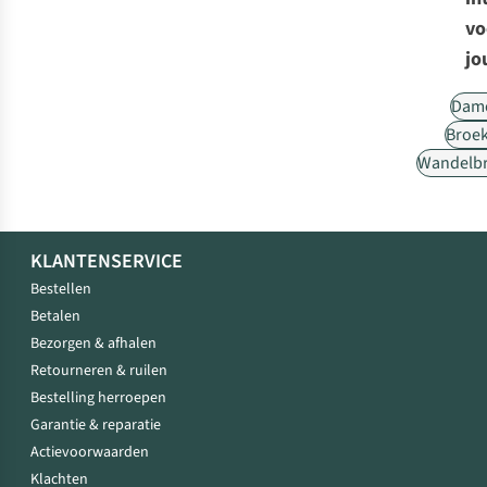
vo
jo
Dam
Broe
Wandelb
KLANTENSERVICE
Bestellen
Betalen
Bezorgen & afhalen
Retourneren & ruilen
Bestelling herroepen
Garantie & reparatie
Actievoorwaarden
Klachten