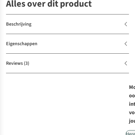
Alles over dit product
Beschrijving
Eigenschappen
Reviews
(3)
Mo
oo
in
vo
jo
Her