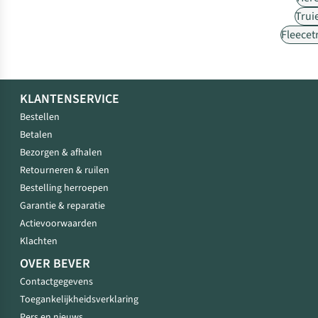
Trui
Fleecet
KLANTENSERVICE
Bestellen
Betalen
Bezorgen & afhalen
Retourneren & ruilen
Bestelling herroepen
Garantie & reparatie
Actievoorwaarden
Klachten
OVER BEVER
Contactgegevens
Toegankelijkheidsverklaring
Pers en nieuws