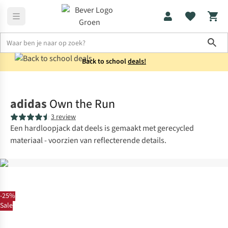
Sho
Back to school
deals!
Truien
Fleecetruien
adidas
Own the Run
3 review
Een hardloopjack dat deels is gemaakt met gerecycled
materiaal - voorzien van reflecterende details.
-25%
Sale