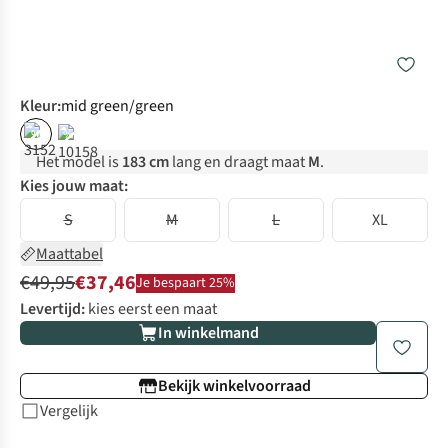
Kleur
:
mid green/green
%
%
Het model is
183 cm
lang en draagt maat
M
.
Kies jouw maat:
S
M
L
XL
Maattabel
€49,95
€37,46
Je bespaart 25%
Levertijd:
kies eerst een maat
In winkelmand
Bekijk winkelvoorraad
Vergelijk