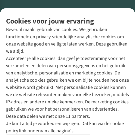
Volg ons voor meer Buiten
Cookies voor jouw ervaring
Bever.nl maakt gebruik van cookies. We gebruiken
functionele en privacy-vriendelijke analytische cookies om
onze website goed en veilig te laten werken. Deze gebruiken
Direct advies van een Buitenexpert
we altijd.
Accepteer je alle cookies, dan geef je toestemming voor het
+31 (0)85 888 50 88
verzamelen en delen van persoonsgegevens en het gebruik
+31 6 12 28 49 80
van analytische, personalisatie en marketing cookies. De
analytische cookies gebruiken we om bij te houden hoe onze
Contactformulier
website wordt gebruikt. Met personalisatie cookies kunnen
we de website relevanter maken voor elke bezoeker, middels
IP-adres en andere unieke kenmerken. De marketing cookies
Algeme
gebruiken we voor het personaliseren van advertenties.
voorwa
Deze data delen we met onze 11 partners.
|
Je kunt altijd je voorkeuren wijzigen. Dat kan via de cookie
Priva
policy link onderaan alle pagina's.