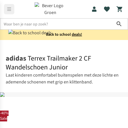
Sho
Back to school
deals!
Schoenen
Wandelschoenen
adidas
Terrex Trailmaker 2 CF
Wandelschoen Junior
Laat kinderen comfortabel buitenspelen met deze lichte en
ademende schoenen met grip en klittenband.
-40%
Sale