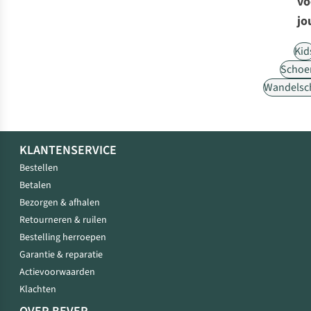
vo
jo
Kid
Schoe
Wandelsc
KLANTENSERVICE
Bestellen
Betalen
Bezorgen & afhalen
Retourneren & ruilen
Bestelling herroepen
Garantie & reparatie
Actievoorwaarden
Klachten