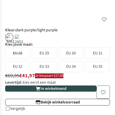
Kleur
:
dark purple/light purple
%
%
Kies jouw maat:
EU 28
EU 29
EU 30
EU 31
EU 32
EU 33
EU 34
EU 35
€69,95
€41,97
Je bespaart €27,98
Levertijd:
kies eerst een maat
In winkelmand
Bekijk winkelvoorraad
Vergelijk