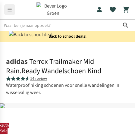
Sho
Back to school
deals!
Schoenen
Wandelschoenen
adidas
Terrex Trailmaker Mid
Rain.Ready Wandelschoen Kind
14 review
Waterproof hiking schoenen voor snelle wandelingen in
wisselvallig weer.
-20%
Sale