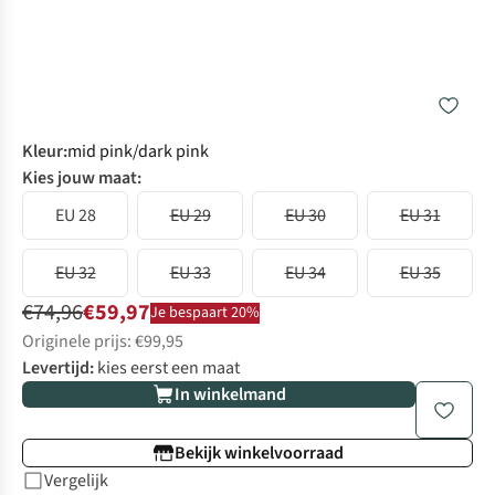
Kleur
:
mid pink/dark pink
Kies jouw maat:
EU 28
EU 29
EU 30
EU 31
EU 32
EU 33
EU 34
EU 35
€74,96
€59,97
Je bespaart 20%
Originele prijs: €99,95
Levertijd:
kies eerst een maat
In winkelmand
Bekijk winkelvoorraad
Vergelijk