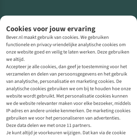
Volg ons voor meer Buiten
Cookies voor jouw ervaring
Bever.nl maakt gebruik van cookies. We gebruiken
functionele en privacy-vriendelijke analytische cookies om
onze website goed en veilig te laten werken. Deze gebruiken
Direct advies van een Buitenexpert
we altijd.
Accepteer je alle cookies, dan geef je toestemming voor het
+31 (0)85 888 50 88
verzamelen en delen van persoonsgegevens en het gebruik
+31 6 12 28 49 80
van analytische, personalisatie en marketing cookies. De
analytische cookies gebruiken we om bij te houden hoe onze
Contactformulier
website wordt gebruikt. Met personalisatie cookies kunnen
we de website relevanter maken voor elke bezoeker, middels
IP-adres en andere unieke kenmerken. De marketing cookies
Algeme
gebruiken we voor het personaliseren van advertenties.
voorwa
Deze data delen we met onze 11 partners.
|
Je kunt altijd je voorkeuren wijzigen. Dat kan via de cookie