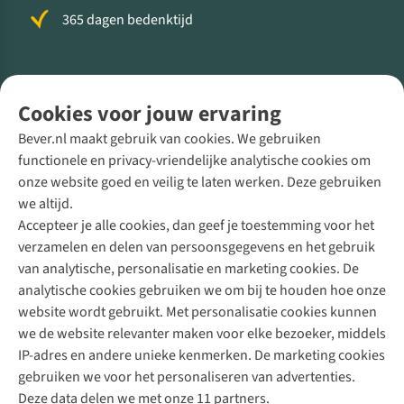
365 dagen bedenktijd
Volg ons voor meer Buiten
Cookies voor jouw ervaring
Bever.nl maakt gebruik van cookies. We gebruiken
functionele en privacy-vriendelijke analytische cookies om
onze website goed en veilig te laten werken. Deze gebruiken
Direct advies van een Buitenexpert
we altijd.
Accepteer je alle cookies, dan geef je toestemming voor het
+31 (0)85 888 50 88
verzamelen en delen van persoonsgegevens en het gebruik
+31 6 12 28 49 80
van analytische, personalisatie en marketing cookies. De
analytische cookies gebruiken we om bij te houden hoe onze
Contactformulier
website wordt gebruikt. Met personalisatie cookies kunnen
we de website relevanter maken voor elke bezoeker, middels
IP-adres en andere unieke kenmerken. De marketing cookies
Algeme
gebruiken we voor het personaliseren van advertenties.
voorwa
Deze data delen we met onze 11 partners.