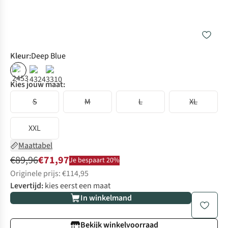
Kleur
:
Deep Blue
%
Kies jouw maat:
S
M
L
XL
XXL
Maattabel
€89,96
€71,97
Je bespaart 20%
Originele prijs: €114,95
Levertijd:
kies eerst een maat
In winkelmand
Bekijk winkelvoorraad