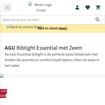
Sho
Back to school
deals!
Fietskleding
Fietsbroeken met zeem
AGU
Bibtight Essential met Zeem
De AGU Essential bibight is de perfecte basis fietsbroek met
bretels die warmte en comfort biedt tijdens ritten tot twee in
het zadel.
-20%
Sale