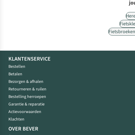
jo
Her
Fietskl
Fietsbroeke
KLANTENSERVICE
Bestellen
Betalen
Bezorgen & afhalen
Retourneren & ruilen
Bestelling herroepen
Garantie & reparatie
Actievoorwaarden
Klachten
OVER BEVER