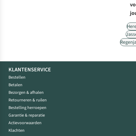
vo
jo
Her
Jass
Regenj
KLANTENSERVICE
Bestellen
Betalen
Bezorgen & afhalen
Retourneren & ruilen
Bestelling herroepen
Garantie & reparatie
Actievoorwaarden
Klachten