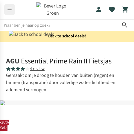
Sho
Back to school
deals!
Jassen
Regenjassen
AGU
Essential Prime Rain II Fietsjas
4 review
Gemaakt om je droog te houden van buiten (regen) en
binnen (transpiratie) door volledige waterdichtheid en
ademend vermogen.
-20%
Sale