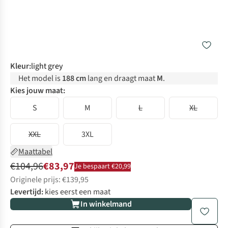
Kleur
:
light grey
Het model is
188 cm
lang en draagt maat
M
.
Kies jouw maat:
S
M
L
XL
XXL
3XL
Maattabel
€104,96
€83,97
Je bespaart €20,99
Originele prijs: €139,95
Levertijd:
kies eerst een maat
In winkelmand