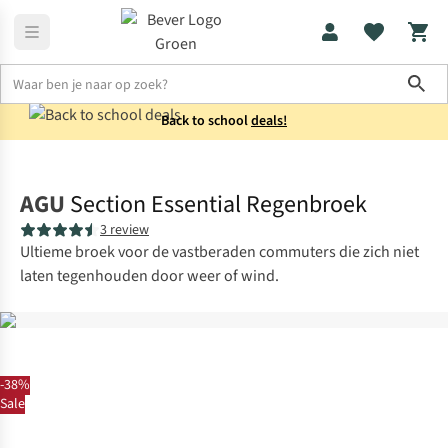
Sho
Back to school
deals!
Fietskleding
Fietsbroeken
AGU
Section Essential Regenbroek
3 review
Ultieme broek voor de vastberaden commuters die zich niet
laten tegenhouden door weer of wind.
-38%
Sale