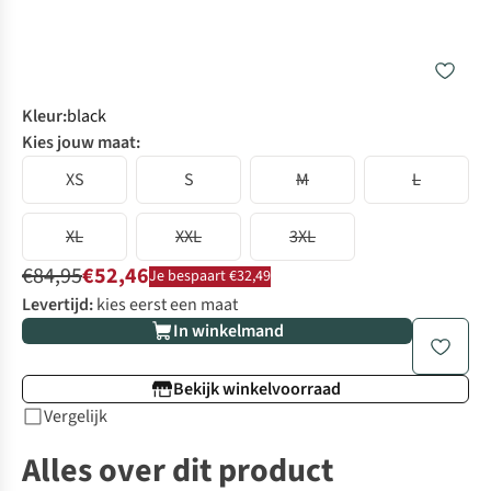
Kleur
:
black
Kies jouw maat:
XS
S
M
L
XL
XXL
3XL
€84,95
€52,46
Je bespaart €32,49
Levertijd:
kies eerst een maat
In winkelmand
Bekijk winkelvoorraad
Vergelijk
Alles over dit product