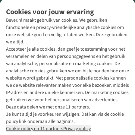
Volg ons voor meer Buiten
Cookies voor jouw ervaring
Bever.nl maakt gebruik van cookies. We gebruiken
functionele en privacy-vriendelijke analytische cookies om
onze website goed en veilig te laten werken. Deze gebruiken
Direct advies van een Buitenexpert
we altijd.
Accepteer je alle cookies, dan geef je toestemming voor het
+31 (0)85 888 50 88
verzamelen en delen van persoonsgegevens en het gebruik
+31 6 12 28 49 80
van analytische, personalisatie en marketing cookies. De
analytische cookies gebruiken we om bij te houden hoe onze
Contactformulier
website wordt gebruikt. Met personalisatie cookies kunnen
we de website relevanter maken voor elke bezoeker, middels
IP-adres en andere unieke kenmerken. De marketing cookies
Algeme
gebruiken we voor het personaliseren van advertenties.
voorwa
Deze data delen we met onze 11 partners.
|
Je kunt altijd je voorkeuren wijzigen. Dat kan via de cookie
Priva
policy link onderaan alle pagina's.
polic
Cookie policy en 11 partners
Privacy policy
|