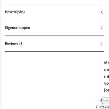
Beschrijving
Eigenschappen
Reviews
(3)
Mo
oo
in
vo
jo
Fiet
Fietskl