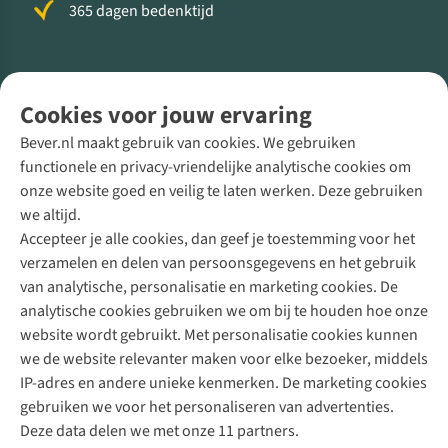
365 dagen bedenktijd
Volg ons voor meer Buiten
Cookies voor jouw ervaring
Bever.nl maakt gebruik van cookies. We gebruiken
functionele en privacy-vriendelijke analytische cookies om
onze website goed en veilig te laten werken. Deze gebruiken
Direct advies van een Buitenexpert
we altijd.
Accepteer je alle cookies, dan geef je toestemming voor het
+31 (0)85 888 50 88
verzamelen en delen van persoonsgegevens en het gebruik
+31 6 12 28 49 80
van analytische, personalisatie en marketing cookies. De
analytische cookies gebruiken we om bij te houden hoe onze
Contactformulier
website wordt gebruikt. Met personalisatie cookies kunnen
we de website relevanter maken voor elke bezoeker, middels
IP-adres en andere unieke kenmerken. De marketing cookies
Algeme
gebruiken we voor het personaliseren van advertenties.
voorwa
Deze data delen we met onze 11 partners.