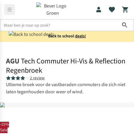
Sho
Back to school
deals!
Fietskleding
Fietsbroeken
AGU
Tech Commuter Hi-Vis & Reflection
Regenbroek
2 review
Ultieme broek voor de vastberaden commuters die zich niet
laten tegenhouden door weer of wind.
-25%
Sale