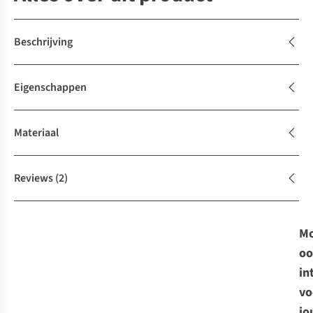
Beschrijving
Eigenschappen
Materiaal
Reviews
(2)
Mo
oo
in
vo
jo