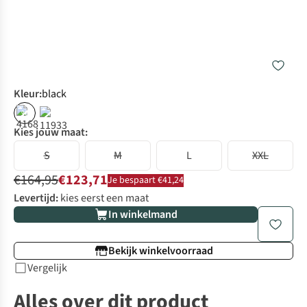
Kleur
:
black
%
Kies jouw maat:
S
M
L
XXL
€164,95
€123,71
Je bespaart €41,24
Levertijd:
kies eerst een maat
In winkelmand
Bekijk winkelvoorraad
Vergelijk
Alles over dit product