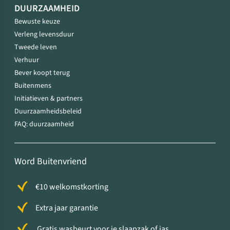
DUURZAAMHEID
Bewuste keuze
Verleng levensduur
Tweede leven
Verhuur
Bever koopt terug
Buitenmens
Initiatieven & partners
Duurzaamheidsbeleid
FAQ: duurzaamheid
Word Buitenvriend
€10 welkomstkorting
Extra jaar garantie
Gratis wasbeurt voor je slaapzak of jas