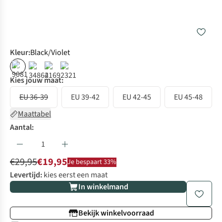
Kleur
:
Black/Violet
%
%
%
%
Kies jouw maat:
EU 36-39
EU 39-42
EU 42-45
EU 45-48
Maattabel
Aantal:
€29,95
€19,95
Je bespaart 33%
Levertijd:
kies eerst een maat
In winkelmand
Bekijk winkelvoorraad