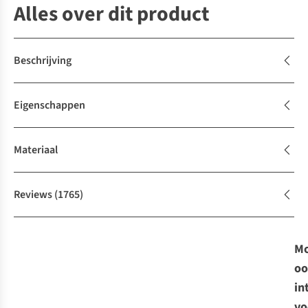
Alles over dit product
Beschrijving
Eigenschappen
Materiaal
Reviews
(1765)
Mo
oo
in
vo