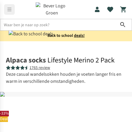
Sho
Back to school
deals!
Sokken
Casual sokken
Alpaca socks
Lifestyle Merino 2 Pack
1765 review
Deze casual wandelsokken houden je voeten langer fris en
warm in verschillende omstandigheden.
-33%
Deal