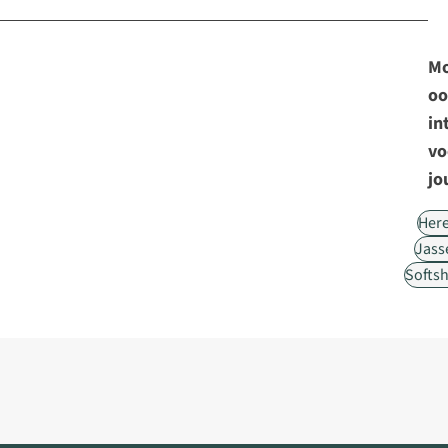
Mo
oo
in
vo
jo
Her
Jass
Softsh