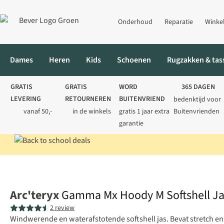
Onderhoud
Reparatie
Winke
Dames
Heren
Kids
Schoenen
Rugzakken & tas
GRATIS
GRATIS
WORD
365 DAGEN
LEVERING
RETOURNEREN
BUITENVRIEND
bedenktijd voor
vanaf 50,-
in de winkels
gratis 1 jaar extra
Buitenvrienden
garantie
Home
Heren
Jassen
Softshells
Gamma Mx Hoody M Softshel
Arc'teryx
Gamma Mx Hoody M Softshell Ja
2 review
Windwerende en waterafstotende softshell jas. Bevat stretch e