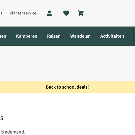
ls
Klantenservice
Shopping cart
sen
Kamperen
Reizen
Wandelen
Activiteiten
Back to school
deals!
l Jas
s
n is ademend.