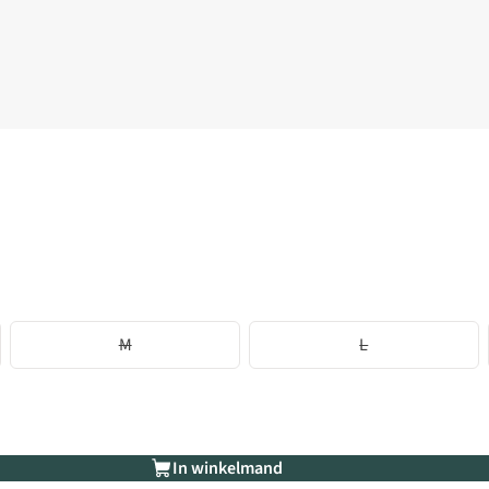
M
L
In winkelmand