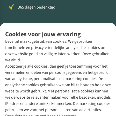
365 dagen bedenktijd
Volg ons voor meer Buiten
Cookies voor jouw ervaring
Bever.nl maakt gebruik van cookies. We gebruiken
functionele en privacy-vriendelijke analytische cookies om
onze website goed en veilig te laten werken. Deze gebruiken
Direct advies van een Buitenexpert
we altijd.
Accepteer je alle cookies, dan geef je toestemming voor het
+31 (0)85 888 50 88
verzamelen en delen van persoonsgegevens en het gebruik
+31 6 12 28 49 80
van analytische, personalisatie en marketing cookies. De
analytische cookies gebruiken we om bij te houden hoe onze
Contactformulier
website wordt gebruikt. Met personalisatie cookies kunnen
we de website relevanter maken voor elke bezoeker, middels
IP-adres en andere unieke kenmerken. De marketing cookies
Algeme
gebruiken we voor het personaliseren van advertenties.
voorwa