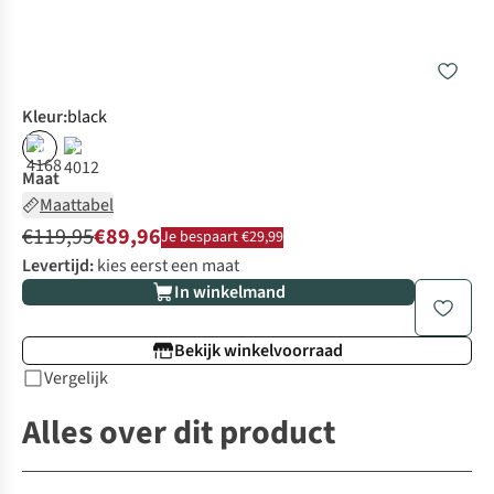
Kleur
:
black
%
%
Maat
Maattabel
€119,95
€89,96
Je bespaart €29,99
Levertijd:
kies eerst een maat
In winkelmand
Bekijk winkelvoorraad
Vergelijk
Alles over dit product