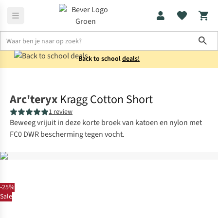
Sho
Back to school
deals!
Broeken
Korte broeken
Arc'teryx
Kragg Cotton Short
1 review
Beweeg vrijuit in deze korte broek van katoen en nylon met
FC0 DWR bescherming tegen vocht.
-25%
Sale