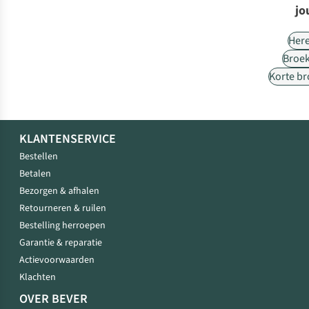
jo
Her
Broe
Korte b
KLANTENSERVICE
Bestellen
Betalen
Bezorgen & afhalen
Retourneren & ruilen
Bestelling herroepen
Garantie & reparatie
Actievoorwaarden
Klachten
OVER BEVER