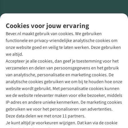
Volg ons voor meer Buiten
Cookies voor jouw ervaring
Bever.nl maakt gebruik van cookies. We gebruiken
functionele en privacy-vriendelijke analytische cookies om
onze website goed en veilig te laten werken. Deze gebruiken
Direct advies van een Buitenexpert
we altijd.
Accepteer je alle cookies, dan geef je toestemming voor het
+31 (0)85 888 50 88
verzamelen en delen van persoonsgegevens en het gebruik
+31 6 12 28 49 80
van analytische, personalisatie en marketing cookies. De
analytische cookies gebruiken we om bij te houden hoe onze
Contactformulier
website wordt gebruikt. Met personalisatie cookies kunnen
we de website relevanter maken voor elke bezoeker, middels
IP-adres en andere unieke kenmerken. De marketing cookies
Algeme
gebruiken we voor het personaliseren van advertenties.
voorwa
Deze data delen we met onze 11 partners.
|
Je kunt altijd je voorkeuren wijzigen. Dat kan via de cookie
Priva