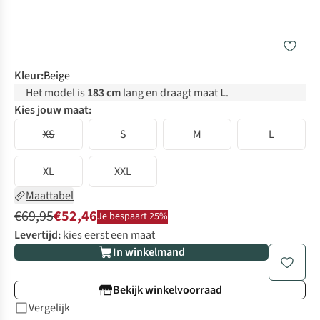
Kleur
:
Beige
Het model is
183 cm
lang en draagt maat
L
.
Kies jouw maat:
XS
S
M
L
XL
XXL
Maattabel
€69,95
€52,46
Je bespaart 25%
Levertijd:
kies eerst een maat
In winkelmand
Bekijk winkelvoorraad
Vergelijk