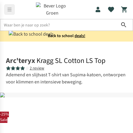
Sho
Back to school
deals!
Shirts
Longsleeves
Arc'teryx
Kragg SL Cotton LS Top
2 review
Ademend en slijtvast T-shirt van Supima-katoen, ontworpen
voor klimmen en intensieve beweging.
-25%
Sale