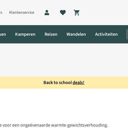
ls
Klantenservice
Shopping cart
sen
Kamperen
Reizen
Wandelen
Activiteiten
Back to school
deals!
25 Legging
me voor een ongeëvenaarde warmte-gewichtsverhouding.