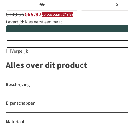
XS
S
€109,95
€65,97
Je bespaart €43,98
Levertijd:
kies eerst een maat
Vergelijk
Alles over dit product
Beschrijving
Eigenschappen
Materiaal