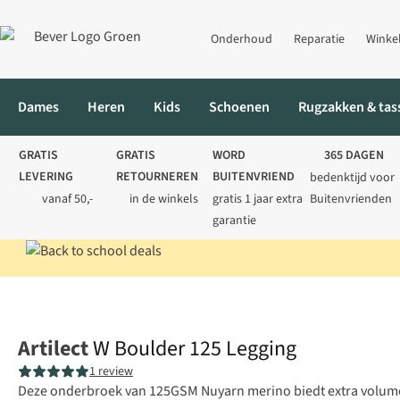
Onderhoud
Reparatie
Winke
Dames
Heren
Kids
Schoenen
Rugzakken & tas
GRATIS
GRATIS
WORD
365 DAGEN
LEVERING
RETOURNEREN
BUITENVRIEND
bedenktijd voor
vanaf 50,-
in de winkels
gratis 1 jaar extra
Buitenvrienden
garantie
Home
Dames
Thermokleding
Thermobroeken
W Boulder 1
Artilect
W Boulder 125 Legging
1 review
Deze onderbroek van 125GSM Nuyarn merino biedt extra volu