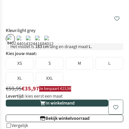
Kleur
:
light grey
%
%
%
%
%
Het model is
183 cm
lang en draagt maat
L
.
Kies jouw maat:
XS
S
M
L
XL
XXL
€59,95
€35,97
Je bespaart €23,98
Levertijd:
kies eerst een maat
In winkelmand
Bekijk winkelvoorraad
Vergelijk