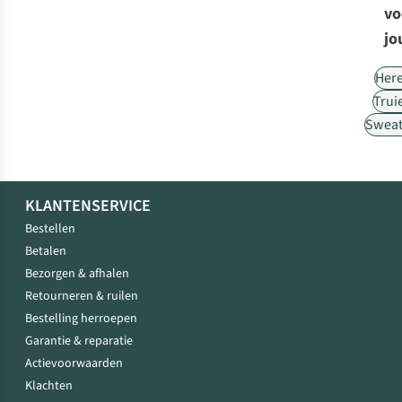
vo
jo
Her
Trui
Sweat
KLANTENSERVICE
Bestellen
Betalen
Bezorgen & afhalen
Retourneren & ruilen
Bestelling herroepen
Garantie & reparatie
Actievoorwaarden
Klachten