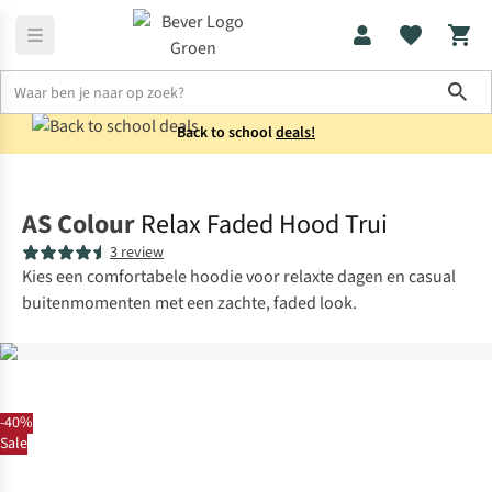
Sho
Back to school
deals!
Truien
Sweaters
AS Colour
Relax Faded Hood Trui
3 review
Kies een comfortabele hoodie voor relaxte dagen en casual
buitenmomenten met een zachte, faded look.
-40%
Sale