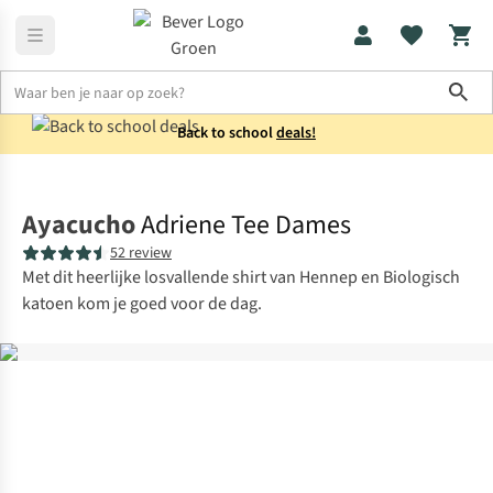
Sho
Back to school
deals!
Shirts
T-shirts
Ayacucho
Adriene Tee Dames
52 review
Met dit heerlijke losvallende shirt van Hennep en Biologisch
katoen kom je goed voor de dag.