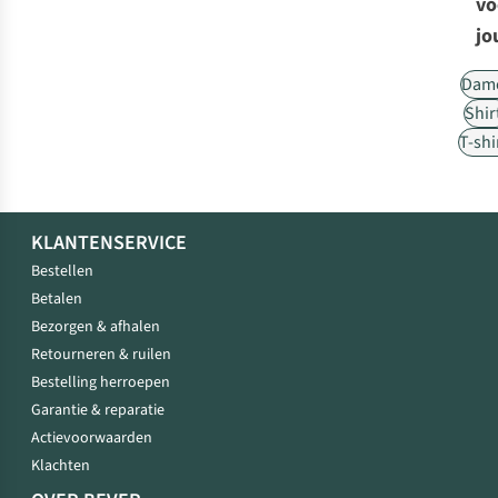
vo
jo
Dam
Shir
T-shi
KLANTENSERVICE
Bestellen
Betalen
Bezorgen & afhalen
Retourneren & ruilen
Bestelling herroepen
Garantie & reparatie
Actievoorwaarden
Klachten