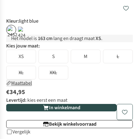
Kleur
:
light blue
Het model is
163 cm
lang en draagt maat
XS
.
Kies jouw maat:
XS
S
M
L
XL
XXL
Maattabel
€34,95
Levertijd:
kies eerst een maat
In winkelmand
Bekijk winkelvoorraad
Vergelijk