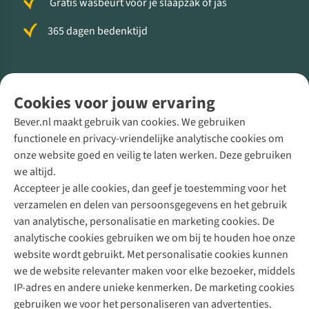
Gratis wasbeurt voor je slaapzak of jas
365 dagen bedenktijd
Volg ons voor meer Buiten
Cookies voor jouw ervaring
Bever.nl maakt gebruik van cookies. We gebruiken
functionele en privacy-vriendelijke analytische cookies om
onze website goed en veilig te laten werken. Deze gebruiken
Direct advies van een Buitenexpert
we altijd.
Accepteer je alle cookies, dan geef je toestemming voor het
+31 (0)85 888 50 88
verzamelen en delen van persoonsgegevens en het gebruik
+31 6 12 28 49 80
van analytische, personalisatie en marketing cookies. De
analytische cookies gebruiken we om bij te houden hoe onze
Contactformulier
website wordt gebruikt. Met personalisatie cookies kunnen
we de website relevanter maken voor elke bezoeker, middels
IP-adres en andere unieke kenmerken. De marketing cookies
Algeme
gebruiken we voor het personaliseren van advertenties.