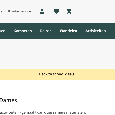
ls
Klantenservice
Shopping cart
sen
Kamperen
Reizen
Wandelen
Activiteiten
Back to school
deals!
y Jas Dames
 Dames
activiteiten - gemaakt van duurzamere materialen.