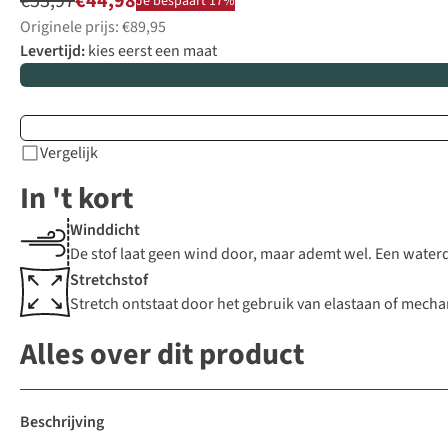
€53,97
€44,98
Je bespaart 17%
Originele prijs: €89,95
Levertijd:
kies eerst een maat
Vergelijk
In 't kort
Winddicht
De stof laat geen wind door, maar ademt wel. Een waterdic
Stretchstof
Stretch ontstaat door het gebruik van elastaan of mechani
Alles over dit product
Beschrijving