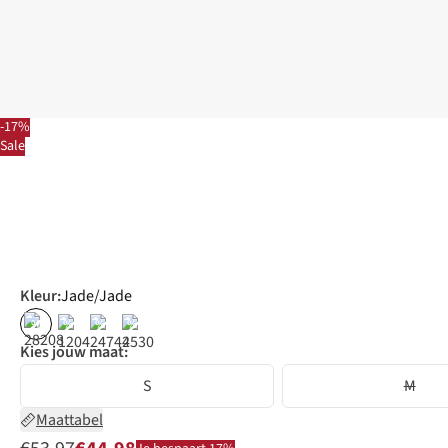
-17%
Sale
Kleur
:
Jade/Jade
%
%
%
%
Kies jouw maat:
S
M
Maattabel