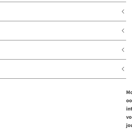
Mo
oo
in
vo
jo