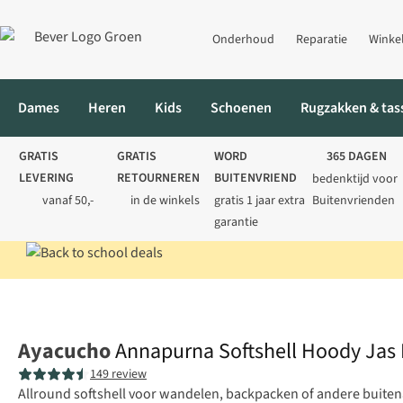
Onderhoud
Reparatie
Winke
Dames
Heren
Kids
Schoenen
Rugzakken & tas
GRATIS
GRATIS
WORD
365 DAGEN
LEVERING
RETOURNEREN
BUITENVRIEND
bedenktijd voor
vanaf 50,-
in de winkels
gratis 1 jaar extra
Buitenvrienden
garantie
Home
Dames
Jassen
Softshells
Annapurna Softshell Hood
Ayacucho
Annapurna Softshell Hoody Jas
149 review
Allround softshell voor wandelen, backpacken of andere buiten