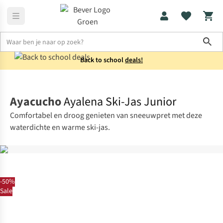
Sho
Back to school
deals!
Jassen
Winterjassen
Ayacucho
Ayalena Ski-Jas Junior
Comfortabel en droog genieten van sneeuwpret met deze
waterdichte en warme ski-jas.
-50%
Sale