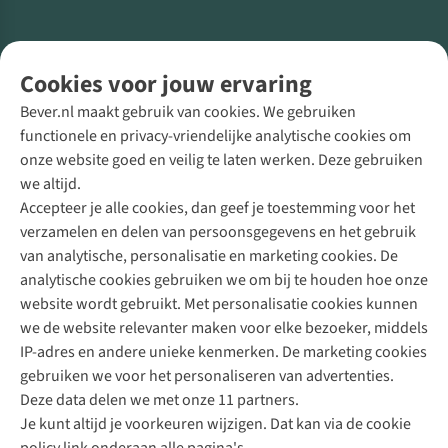
Volg ons voor meer Buiten
Cookies voor jouw ervaring
Bever.nl maakt gebruik van cookies. We gebruiken
functionele en privacy-vriendelijke analytische cookies om
onze website goed en veilig te laten werken. Deze gebruiken
Direct advies van een Buitenexpert
we altijd.
Accepteer je alle cookies, dan geef je toestemming voor het
+31 (0)85 888 50 88
verzamelen en delen van persoonsgegevens en het gebruik
+31 6 12 28 49 80
van analytische, personalisatie en marketing cookies. De
analytische cookies gebruiken we om bij te houden hoe onze
Contactformulier
website wordt gebruikt. Met personalisatie cookies kunnen
we de website relevanter maken voor elke bezoeker, middels
IP-adres en andere unieke kenmerken. De marketing cookies
Algeme
gebruiken we voor het personaliseren van advertenties.
voorwa
Deze data delen we met onze 11 partners.
|
Je kunt altijd je voorkeuren wijzigen. Dat kan via de cookie
Priva