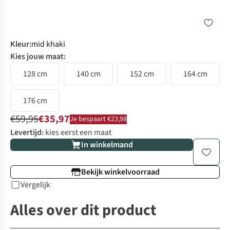
Kleur
:
mid khaki
Kies jouw maat:
128 cm
140 cm
152 cm
164 cm
176 cm
€59,95
€35,97
Je bespaart €23,98
Levertijd:
kies eerst een maat
In winkelmand
Bekijk winkelvoorraad
Vergelijk
Alles over dit product