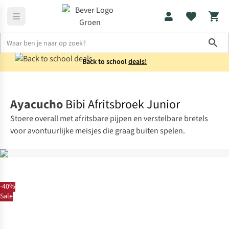
Sho
Back to school
deals!
Broeken
Afritsbroeken
Ayacucho
Bibi Afritsbroek Junior
Stoere overall met afritsbare pijpen en verstelbare bretels
voor avontuurlijke meisjes die graag buiten spelen.
-40%
Sale