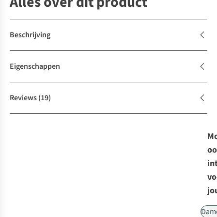
Alles over dit product
Beschrijving
Eigenschappen
Reviews
(19)
Mo
oo
in
vo
jo
Dam