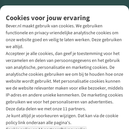
Volg ons voor meer Buiten
Cookies voor jouw ervaring
Bever.nl maakt gebruik van cookies. We gebruiken
functionele en privacy-vriendelijke analytische cookies om
onze website goed en veilig te laten werken. Deze gebruiken
Direct advies van een Buitenexpert
we altijd.
Accepteer je alle cookies, dan geef je toestemming voor het
+31 (0)85 888 50 88
verzamelen en delen van persoonsgegevens en het gebruik
+31 6 12 28 49 80
van analytische, personalisatie en marketing cookies. De
analytische cookies gebruiken we om bij te houden hoe onze
Contactformulier
website wordt gebruikt. Met personalisatie cookies kunnen
we de website relevanter maken voor elke bezoeker, middels
IP-adres en andere unieke kenmerken. De marketing cookies
Algeme
gebruiken we voor het personaliseren van advertenties.
voorwa
Deze data delen we met onze 11 partners.
|
Je kunt altijd je voorkeuren wijzigen. Dat kan via de cookie
Priva
policy link onderaan alle pagina's.
polic