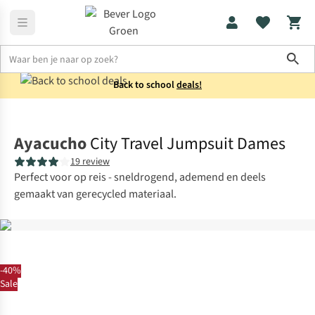
Sho
Back to school
deals!
Broeken
Jumpsuits
Ayacucho
City Travel Jumpsuit Dames
19 review
Perfect voor op reis - sneldrogend, ademend en deels
gemaakt van gerecycled materiaal.
-40%
Sale