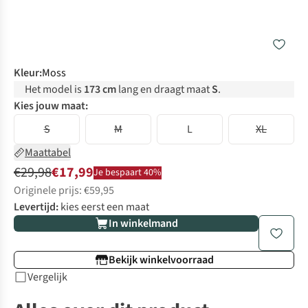
Kleur
:
Moss
Het model is
173 cm
lang en draagt maat
S
.
Kies jouw maat:
S
M
L
XL
Maattabel
€29,98
€17,99
Je bespaart 40%
Originele prijs: €59,95
Levertijd:
kies eerst een maat
In winkelmand
Bekijk winkelvoorraad
Vergelijk