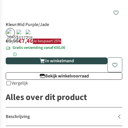
Kleur
:
Mid Purple/Jade
%
%
%
€9,95
€7,46
Je bespaart 25%
Gratis verzending vanaf €50,00
In winkelmand
Bekijk winkelvoorraad
Vergelijk
Alles over dit product
Beschrijving