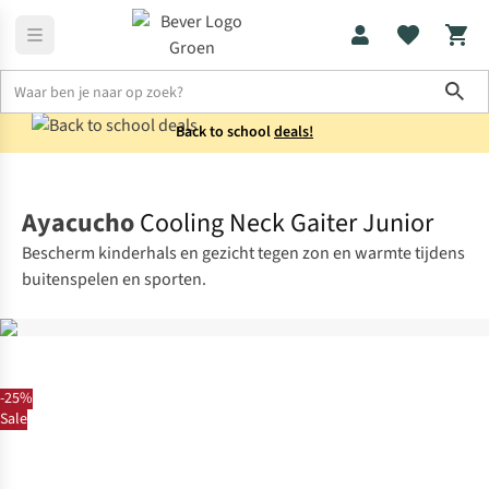
Sho
Back to school
deals!
Kids
Accessoires
Ayacucho
Cooling Neck Gaiter Junior
Bescherm kinderhals en gezicht tegen zon en warmte tijdens
buitenspelen en sporten.
-25%
Sale