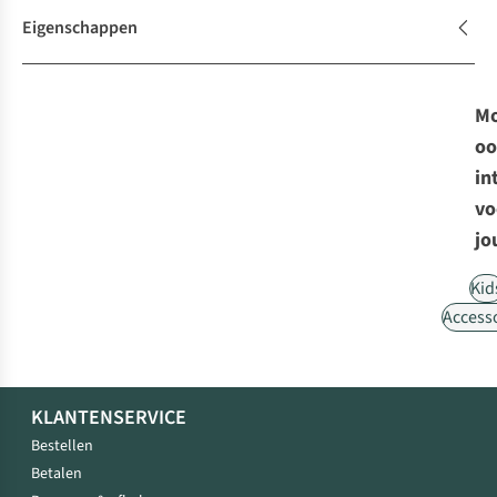
Eigenschappen
Mo
oo
in
vo
jo
Kid
Access
KLANTENSERVICE
Bestellen
Betalen