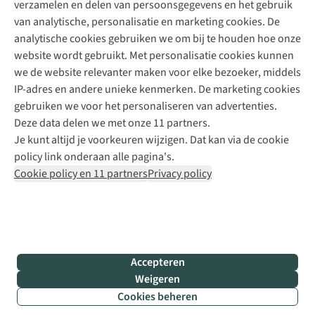
verzamelen en delen van persoonsgegevens en het gebruik
+31 6 12 28 49 80
van analytische, personalisatie en marketing cookies. De
analytische cookies gebruiken we om bij te houden hoe onze
Contactformulier
website wordt gebruikt. Met personalisatie cookies kunnen
we de website relevanter maken voor elke bezoeker, middels
IP-adres en andere unieke kenmerken. De marketing cookies
Algeme
gebruiken we voor het personaliseren van advertenties.
voorwa
Deze data delen we met onze 11 partners.
|
Je kunt altijd je voorkeuren wijzigen. Dat kan via de cookie
Priva
policy link onderaan alle pagina's.
polic
Cookie policy en 11 partners
Privacy policy
|
Cook
polic
|
© 202
Accepteren
Bever
Weigeren
B.V. Al
Cookies beheren
rights