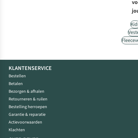
vo
jo
Kid
Vest
Fleecev
KLANTENSERVICE
Bestellen
Betalen
Bezorgen & afhalen
Retourneren & ruilen
Bestelling herroepen
Garantie & reparatie
Actievoorwaarden
Klachten