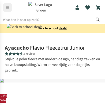
Sho
Back to school
deals!
Vesten
Fleecevesten
Ayacucho
Flavio Fleecetrui Junior
5 review
Stijlvolle polar fleece met modern design, handige zakken en
halve knoopsluiting. Warm en veelzijdig voor dagelijks
gebruik.
-17%
Sale