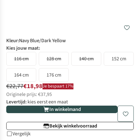
Kleur
:
Navy Blue/Dark Yellow
Kies jouw maat:
116 cm
128 cm
140 cm
152 cm
164 cm
176 cm
€22,77
€18,98
Je bespaart 17%
Originele prijs: €37,95
Levertijd:
kies eerst een maat
In winkelmand
Bekijk winkelvoorraad
Vergelijk