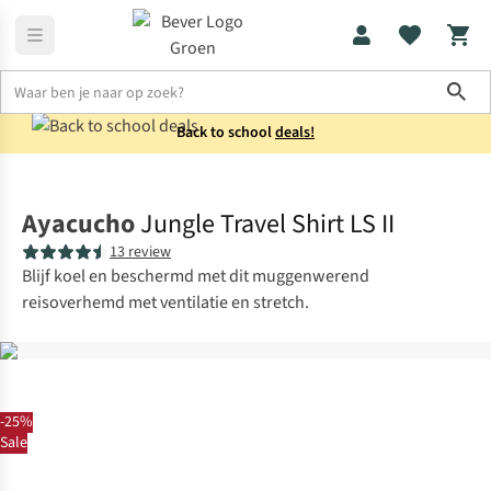
Sho
Back to school
deals!
Shirts
Overhemden
Ayacucho
Jungle Travel Shirt LS II
13 review
Blijf koel en beschermd met dit muggenwerend
reisoverhemd met ventilatie en stretch.
-25%
Sale