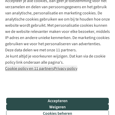
Accepteer je alle cookies, dan geef je toestemming voor het
+31 (0)85 888 50 88
verzamelen en delen van persoonsgegevens en het gebruik
+31 6 12 28 49 80
van analytische, personalisatie en marketing cookies. De
analytische cookies gebruiken we om bij te houden hoe onze
Contactformulier
website wordt gebruikt. Met personalisatie cookies kunnen
we de website relevanter maken voor elke bezoeker, middels
IP-adres en andere unieke kenmerken. De marketing cookies
Algeme
gebruiken we voor het personaliseren van advertenties.
voorwa
Deze data delen we met onze 11 partners.
|
Je kunt altijd je voorkeuren wijzigen. Dat kan via de cookie
Priva
policy link onderaan alle pagina's.
polic
Cookie policy en 11 partners
Privacy policy
|
Cook
polic
|
© 202
Accepteren
Bever
Weigeren
B.V. Al
Cookies beheren
rights