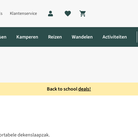
ls
Klantenservice
Shopping cart
sen
Kamperen
Reizen
Wandelen
Activiteiten
Back to school
deals!
tor 12 Ll Deken
rtabele dekenslaapzak.