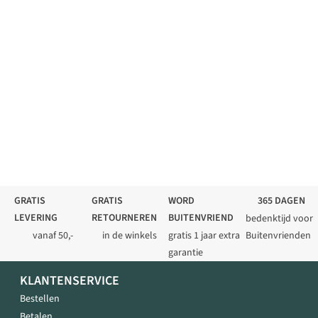
GRATIS
GRATIS
WORD
365 DAGEN
LEVERING
RETOURNEREN
BUITENVRIEND
bedenktijd voor
vanaf 50,-
in de winkels
gratis 1 jaar extra
Buitenvrienden
garantie
KLANTENSERVICE
Bestellen
Betalen