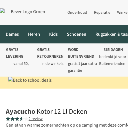
Onderhoud
Reparatie
Winke
Dames
Heren
Kids
Schoenen
Rugzakken & tas
GRATIS
GRATIS
WORD
365 DAGEN
LEVERING
RETOURNEREN
BUITENVRIEND
bedenktijd voor
vanaf 50,-
in de winkels
gratis 1 jaar extra
Buitenvrienden
garantie
Home
Kamperen
Slaapzakken
Lichtgewicht slaapzakken
Ko
Ayacucho
Kotor 12 Ll Deken
2 review
Geniet van warme zomernachten op de camping met deze comfo