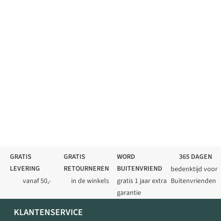
GRATIS
GRATIS
WORD
365 DAGEN
LEVERING
RETOURNEREN
BUITENVRIEND
bedenktijd voor
vanaf 50,-
in de winkels
gratis 1 jaar extra
Buitenvrienden
garantie
KLANTENSERVICE