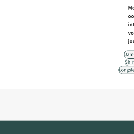
Mo
oo
in
vo
jo
Dam
Shir
Longsl