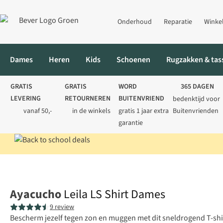
Onderhoud
Reparatie
Winke
Dames
Heren
Kids
Schoenen
Rugzakken & tas
GRATIS
GRATIS
WORD
365 DAGEN
LEVERING
RETOURNEREN
BUITENVRIEND
bedenktijd voor
vanaf 50,-
in de winkels
gratis 1 jaar extra
Buitenvrienden
garantie
Home
Dames
Shirts
Longsleeves
Leila LS Shirt Dames
Ayacucho
Leila LS Shirt Dames
9 review
Bescherm jezelf tegen zon en muggen met dit sneldrogend T-shi