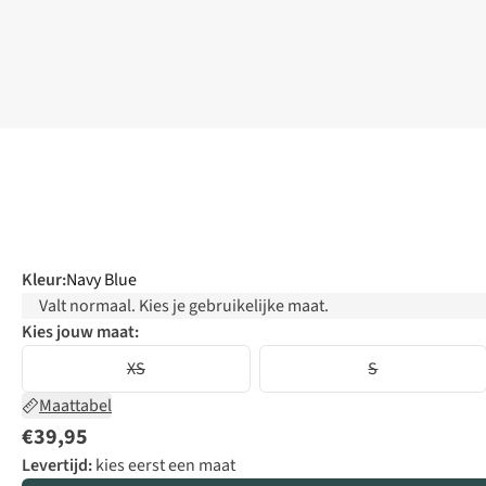
Kleur
:
Navy Blue
Valt normaal. Kies je gebruikelijke maat.
Kies jouw maat:
XS
S
Maattabel
€39,95
Levertijd:
kies eerst een maat