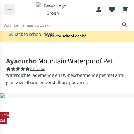
Sho
Back to school
deals!
Accessoires
Petten
Ayacucho
Mountain Waterproof Pet
2 review
Waterdichte, ademende en UV-beschermende pet met anti-
geur zweetband en verstelbare pasvorm.
-17%
Sale