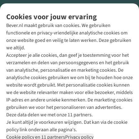
Volg ons voor meer Buiten
Cookies voor jouw ervaring
Bever.nl maakt gebruik van cookies. We gebruiken
functionele en privacy-vriendelijke analytische cookies om
onze website goed en veilig te laten werken. Deze gebruiken
Direct advies van een Buitenexpert
we altijd.
Accepteer je alle cookies, dan geef je toestemming voor het
+31 (0)85 888 50 88
verzamelen en delen van persoonsgegevens en het gebruik
+31 6 12 28 49 80
van analytische, personalisatie en marketing cookies. De
analytische cookies gebruiken we om bij te houden hoe onze
Contactformulier
website wordt gebruikt. Met personalisatie cookies kunnen
we de website relevanter maken voor elke bezoeker, middels
IP-adres en andere unieke kenmerken. De marketing cookies
Algeme
gebruiken we voor het personaliseren van advertenties.
voorwa
Deze data delen we met onze 11 partners.
|
Je kunt altijd je voorkeuren wijzigen. Dat kan via de cookie
Priva
policy link onderaan alle pagina's.
polic
Cookie policy en 11 partners
Privacy policy