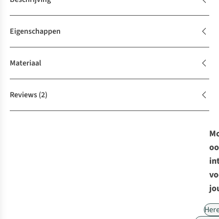
Eigenschappen
Materiaal
Reviews
(2)
Mo
oo
in
vo
jo
Her