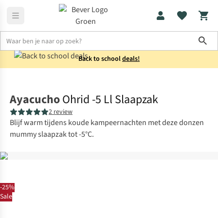
Sho
Back to school
deals!
Slaapzakken
Mummieslaapzakken
Ayacucho
Ohrid -5 Ll Slaapzak
2 review
Blijf warm tijdens koude kampeernachten met deze donzen
mummy slaapzak tot -5°C.
-25%
Sale