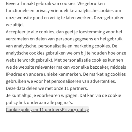
Bever.nl maakt gebruik van cookies. We gebruiken
functionele en privacy-vriendelijke analytische cookies om
onze website goed en veilig te laten werken. Deze gebruiken
Direct advies van een Buitenexpert
we altijd.
Accepteer je alle cookies, dan geef je toestemming voor het
+31 (0)85 888 50 88
verzamelen en delen van persoonsgegevens en het gebruik
+31 6 12 28 49 80
van analytische, personalisatie en marketing cookies. De
analytische cookies gebruiken we om bij te houden hoe onze
Contactformulier
website wordt gebruikt. Met personalisatie cookies kunnen
we de website relevanter maken voor elke bezoeker, middels
IP-adres en andere unieke kenmerken. De marketing cookies
Algeme
gebruiken we voor het personaliseren van advertenties.
voorwa
Deze data delen we met onze 11 partners.
|
Je kunt altijd je voorkeuren wijzigen. Dat kan via de cookie
Priva
policy link onderaan alle pagina's.
polic
Cookie policy en 11 partners
Privacy policy
|
Cook
polic