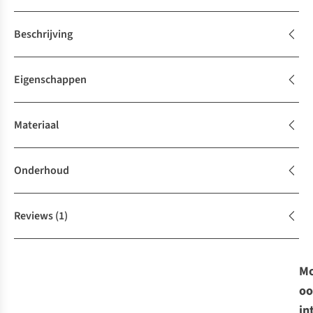
Beschrijving
Eigenschappen
Materiaal
Onderhoud
Reviews
(1)
Mo
oo
in