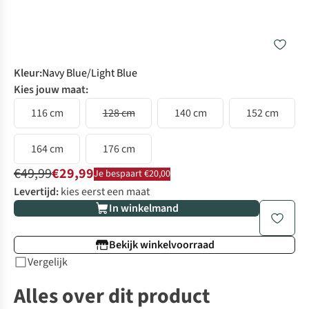
Kleur
:
Navy Blue/Light Blue
Kies jouw maat:
116 cm
128 cm
140 cm
152 cm
164 cm
176 cm
€49,99
€29,99
Je bespaart €20,00
Levertijd:
kies eerst een maat
In winkelmand
Bekijk winkelvoorraad
Vergelijk
Alles over dit product