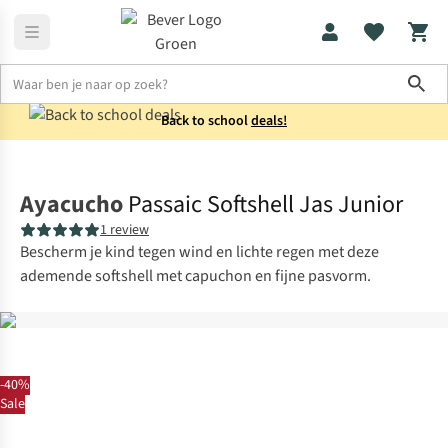
Sho
Back to school
deals!
Jassen
Softshells
Ayacucho
Passaic Softshell Jas Junior
1 review
Bescherm je kind tegen wind en lichte regen met deze
ademende softshell met capuchon en fijne pasvorm.
-40%
Sale