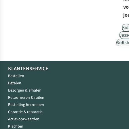
vo
jo
Kid
Jass
Softsh
KLANTENSERVICE
Bestellen
Betalen
Bezorgen & afhalen
Retourneren & ruilen
Bestelling herroepen
Garantie & reparatie
Actievoorwaarden
Klachten