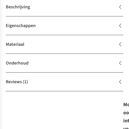
Beschrijving
Eigenschappen
Materiaal
Onderhoud
Reviews
(1)
Mo
oo
in
vo