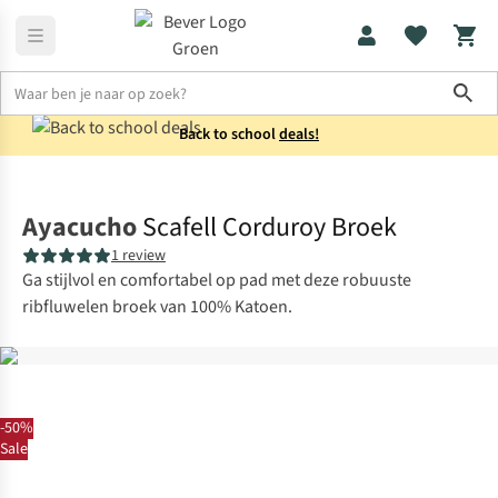
Sho
Back to school
deals!
Broeken
Lange broeken
Ayacucho
Scafell Corduroy Broek
1 review
Ga stijlvol en comfortabel op pad met deze robuuste
ribfluwelen broek van 100% Katoen.
-50%
Sale