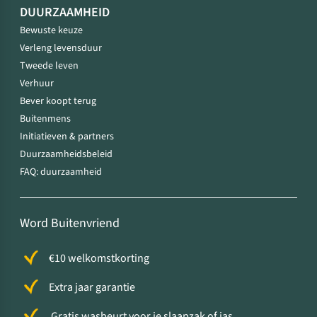
DUURZAAMHEID
Bewuste keuze
Verleng levensduur
Tweede leven
Verhuur
Bever koopt terug
Buitenmens
Initiatieven & partners
Duurzaamheidsbeleid
FAQ: duurzaamheid
Word Buitenvriend
€10 welkomstkorting
Extra jaar garantie
Gratis wasbeurt voor je slaapzak of jas