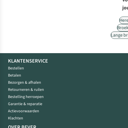
jo
Her
Broe
Lange b
KLANTENSERVICE
Bestellen
Betalen
Bezorgen & afhalen
Retourneren & ruilen
Bestelling herroepen
Garantie & reparatie
Actievoorwaarden
Klachten
OVER BEVER