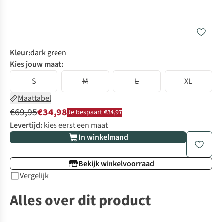
Kleur
:
dark green
Kies jouw maat:
S
M
L
XL
Maattabel
€69,95
€34,98
Je bespaart €34,97
Levertijd:
kies eerst een maat
In winkelmand
Bekijk winkelvoorraad
Vergelijk
Alles over dit product